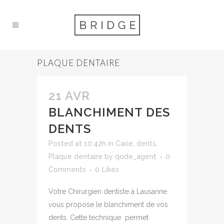
PLAQUE DENTAIRE
21 AVR
BLANCHIMENT DES
DENTS
Posted at 10:42h
in
Carie
,
dents
,
Plaque dentaire
by
qode_agent
0
Comments
0
Likes
Votre Chirurgien dentiste à Lausanne
vous propose le blanchiment de vos
dents. Cette technique permet