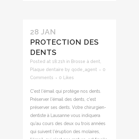
28 JAN
PROTECTION DES
DENTS
Posted at 18:21h
in
Brosse à dent
,
Plaque dentaire
by
qode_agent
0
Comments
0
Likes
C'est l'émail qui protège nos dents.
Préserver l'émail des dents, c'est
préserver ses dents. Votre chirurgien-
dentiste à Lausanne vous indiquera
qu'au cours des deux ou trois années
qui suivent l'éruption des molaires,