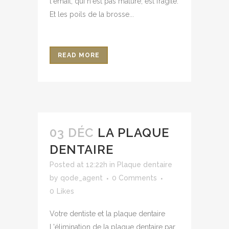
l'émail, qui n'est pas mature, est fragile.
Et les poils de la brosse...
READ MORE
03 DÉC
LA PLAQUE
DENTAIRE
Posted at 12:22h
in
Plaque dentaire
by
qode_agent
0 Comments
0
Likes
Votre dentiste et la plaque dentaire
L'élimination de la plaque dentaire par