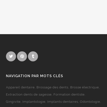
NAVIGATION PAR MOTS CLÉS
Appareil dentaire
Brossage des dents
Brosse électrique
Extraction dents de sagesse
Formation dentiste
Gingivite
Implantologie
Implants dentaires
Odontologie