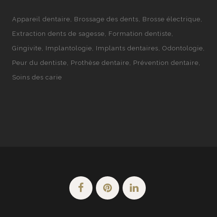
Appareil dentaire
Brossage des dents
Brosse électrique
Extraction dents de sagesse
Formation dentiste
Gingivite
Implantologie
Implants dentaires
Odontologie
Peur du dentiste
Prothèse dentaire
Prévention dentaire
Soins des carie