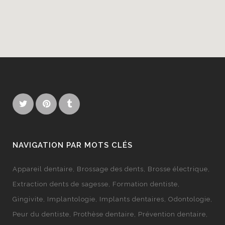
NAVIGATION PAR MOTS CLÉS
Appareil dentaire
Brossage des dents
Brosse électrique
Extraction dents de sagesse
Formation dentiste
Gingivite
Implantologie
Implants dentaires
Odontologie
Peur du dentiste
Prothèse dentaire
Prévention dentaire