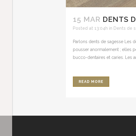
15 MAR
DENTS D
Posted at 13:04h
in
Dents de 
Parlons dents de sagesse Les de
pousser anormalement ; elles pe
bucco-dentaires et caries. Les 
READ MORE