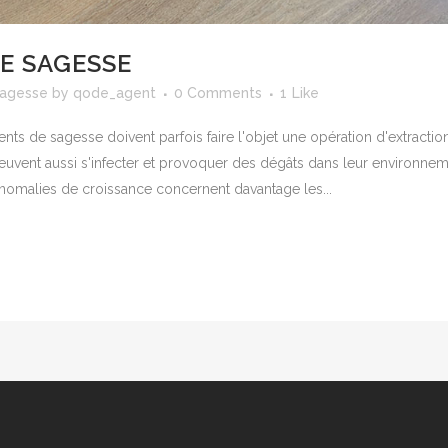
E SAGESSE
sagesse
by
qode_agent
0 Comments
1
Like
nts de sagesse doivent parfois faire l'objet une opération d'extracti
uvent aussi s'infecter et provoquer des dégâts dans leur environneme
anomalies de croissance concernent davantage les...