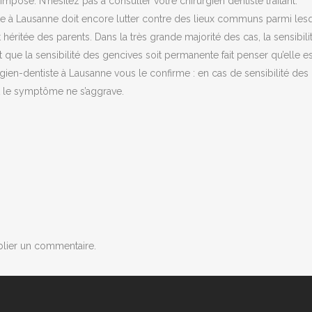
l’impose. N’hésitez pas à consulter votre chirurgien dentiste traitant.
ste à Lausanne doit encore lutter contre des lieux communs parmi lesqu
éritée des parents. Dans la très grande majorité des cas, la sensibili
 que la sensibilité des gencives soit permanente fait penser qu’elle est
gien-dentiste à Lausanne vous le confirme : en cas de sensibilité des 
st le symptôme ne s’aggrave.
lier un commentaire.