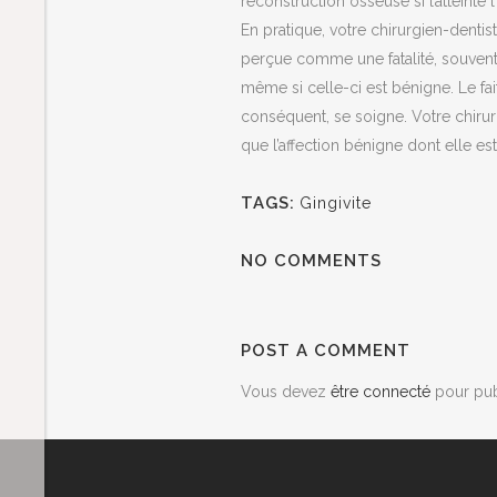
reconstruction osseuse si l’atteinte 
En pratique, votre chirurgien-denti
perçue comme une fatalité, souvent h
même si celle-ci est bénigne. Le fait
conséquent, se soigne. Votre chirur
que l’affection bénigne dont elle e
TAGS:
Gingivite
NO COMMENTS
POST A COMMENT
Vous devez
être connecté
pour pub