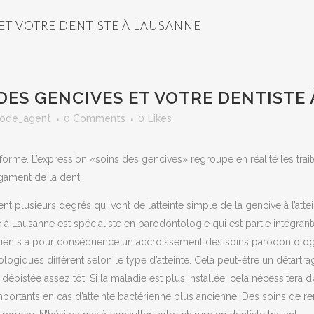
 ET VOTRE DENTISTE À LAUSANNE
DES GENCIVES ET VOTRE DENTISTE
ode_agent
0 Comments
0
Likes
forme. L’expression «soins des gencives» regroupe en réalité les trai
ligament de la dent.
 plusieurs degrés qui vont de l’atteinte simple de la gencive à l’attei
 à Lausanne est spécialiste en parodontologie qui est partie intégrante 
atients a pour conséquence un accroissement des soins parodontolog
ogiques diffèrent selon le type d’atteinte. Cela peut-être un détartra
 dépistée assez tôt. Si la maladie est plus installée, cela nécessiter
mportants en cas d’atteinte bactérienne plus ancienne. Des soins de r